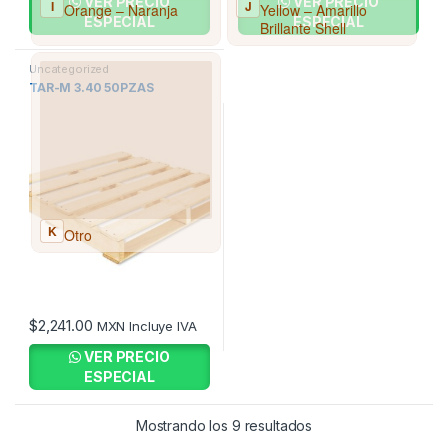
VER PRECIO
VER PRECIO
ESPECIAL
ESPECIAL
Uncategorized
TAR-M 3.40 50PZAS
$
2,241.00
MXN Incluye IVA
VER PRECIO
ESPECIAL
Mostrando los 9 resultados