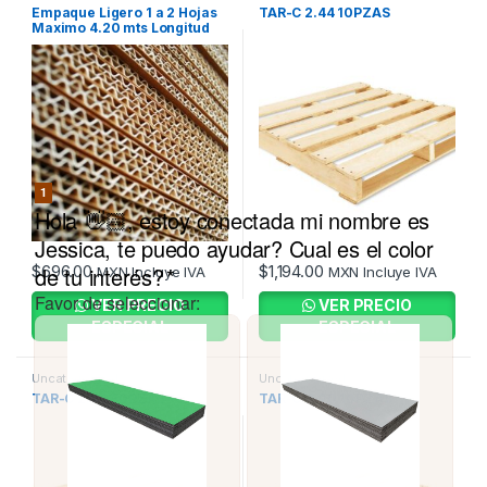
Empaque Ligero 1 a 2 Hojas
TAR-C 2.44 10PZAS
Maximo 4.20 mts Longitud
$
696.00
$
1,194.00
MXN Incluye IVA
MXN Incluye IVA
VER PRECIO
VER PRECIO
ESPECIAL
ESPECIAL
Uncategorized
Uncategorized
TAR-C 2.44 80PZAS
TAR-G 4.20 10PZAS