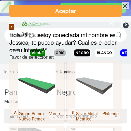
WhatsApp: 55 6915 8817
CDMX y Area Metropolitana
0
INICIO
VERDE
GRIS
NEGRO
BLANCO
AZU
Inicio
Shop
Panel Aluminio Negro/Black
Panel Aluminio Negro/Black
Mostrando los 3 resultados
Filters
Panel Aluminio Negro/Black
,
Panel Aluminio Negro/Black
,