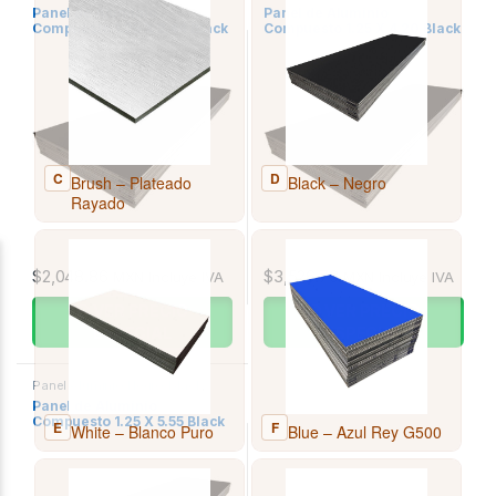
Panel de Aluminio Compuesto
Panel de Aluminio Compuesto
Panel de Aluminio
Panel de Aluminio
Compuesto 1.25 X 2.44 Black
Compuesto 1.25 X 4.20 Black
– Negro 4mm Ds07432-2.44
– Negro 4mm Ds07432-4.20
$
2,048.86
$
3,526.73
MXN Incluye IVA
MXN Incluye IVA
VER PRECIO
VER PRECIO
ESPECIAL
ESPECIAL
Panel Aluminio Negro/Black
,
Panel de Aluminio Compuesto
Panel de Aluminio
Compuesto 1.25 X 5.55 Black
– Negro 4mm Ds07432-5.55