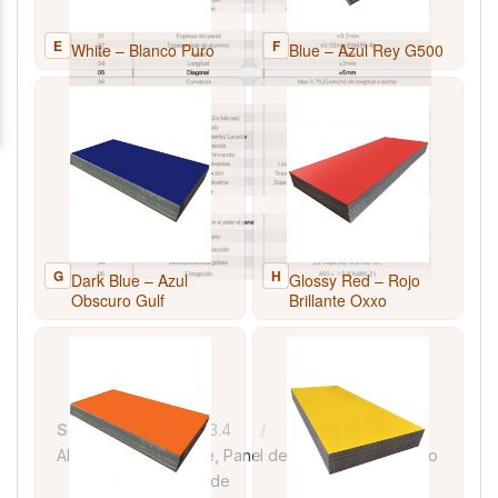
SKU:
DS07929-1.25X3.4
Categorías:
Panel
Aluminio Green/Verde
,
Panel de Aluminio Compuesto
Etiqueta:
Verde