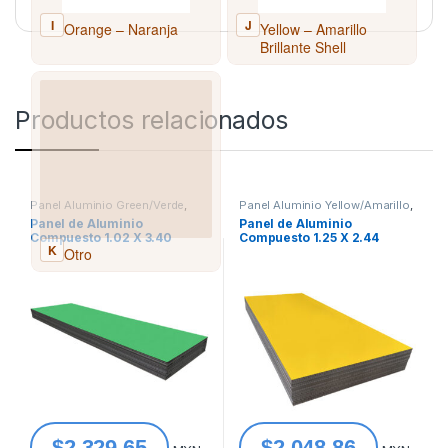
Productos relacionados
Panel Aluminio Green/Verde
,
Panel Aluminio Yellow/Amarillo
,
Panel de Aluminio Compuesto
Panel de Aluminio Compuesto
Panel de Aluminio
Panel de Aluminio
Compuesto 1.02 X 3.40
Compuesto 1.25 X 2.44
Green Pemex – Verde Nuevo
Yellow – Amarillo Brillante
Pemex Nueva Imagen 4mm
Shell 4mm Acm-
Ds07929-3.40
Alb644Yellow
$
2,329.65
$
2,048.86