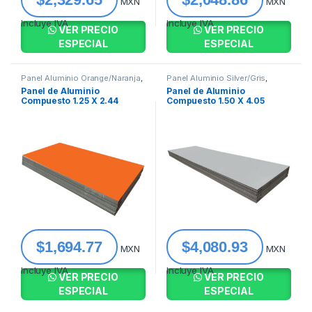
MXN
MXN
Incluye IVA
Incluye IVA
VER PRECIO
VER PRECIO
ESPECIAL
ESPECIAL
Panel Aluminio Orange/Naranja
,
Panel Aluminio Silver/Gris
,
Panel de Aluminio Compuesto
Panel de Aluminio Compuesto
Panel de Aluminio
Panel de Aluminio
Compuesto 1.25 X 2.44
Compuesto 1.50 X 4.05
Orange – Naranja 4mm
Silver Metal – Plateado
Ac91362
Metalico 4mm Ds02262-
150X405
$
1,694.77
$
4,080.93
MXN
MXN
Incluye IVA
Incluye IVA
VER PRECIO
VER PRECIO
ESPECIAL
ESPECIAL