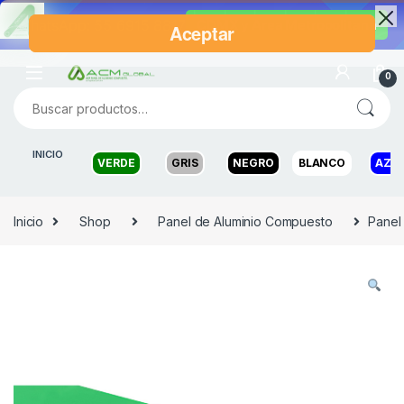
WhatsApp: 55 6915 8817
CDMX y Area Metropolitana
0
INICIO
VERDE
GRIS
NEGRO
BLANCO
AZU
Inicio
Shop
Panel de Aluminio Compuesto
Panel